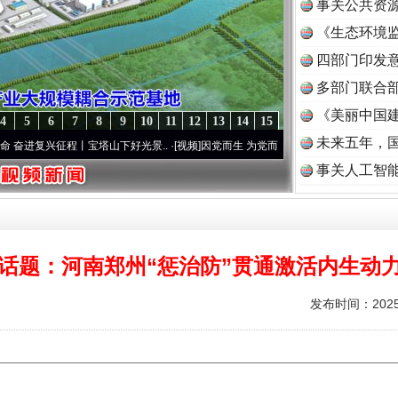
事关公共资
《生态环境监
读
四部门印发
多部门联合部
《美丽中国建
4
5
6
7
8
9
10
11
12
13
14
15
未来五年，
进复兴征程丨宝塔山下好光景..
·[视频]
因党而生 为党而战——百年“纪”事⑧加强纪律..
·
事关人工智
话题：河南郑州“惩治防”贯通激活内生动
发布时间：2025-