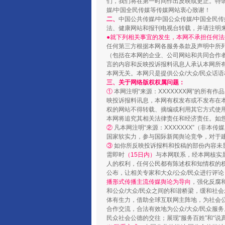
们，我们将在第一时间作出反映或更正。特
媒/中国全民传媒等传媒网站衷心致谢！
二、
中国公共传媒/中国公众传媒/中国全民
法、健康网站和报刊电视台转载，并请注明
●就下列相关事宜的发生，本网不承担任何法
任何第三方根据本网各服务条款及声明中所
（包括在本网的企业、公司网站和共同合作
言的内容和反映投诉报料讯息人承认本网所
本网无关。本网只是提供公众/大众/民众话
三、关于网络版权权属问题：
①
本网注明“来源：XXXXXXX网”的所有
映投诉报料讯息，本网有权发布或不发布在
权的网站不得转载、摘编或利用其它方式使用
本网将追究其相关法律责任和经济责任。如
②
凡本网注明“来源：XXXXXXX”（非
国家软实力，参与国际新闻舆论竞争，对于建
③
如你所反映投诉报料和投稿的部份内容未
需即时
（15日内）
与本网联系，经本网核实
人的权利，任何公民都有陈述权和知情权的
公布，让相关专家和大众/公众/民众进行评
播形式传播主流传媒舆论为导向
，强化反腐
和公众/大众/民众之间的和谐桥梁，缓和社
体有生力，借助全球互联网主阵地，为社会公
合作交流，合法有效地为公众/大众/民众服务
民众社会公德的交往；展现“服务百姓”和“说