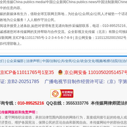
a publics media/中国公众新闻China publics news/中国法制新闻Chinese
中的任意内容。
的新媒体有生力，借助全球互联网主阵地，为社会/公众/民众/公民人才铺垫一个话语
效地为公众服务！人人都作守法公民。
读并接受上述条款,如您对管理有意见请向制作采编部联系，电话：010-895252
诚感谢您对本传媒网的支持帮助与合作交流。众全影视文化传媒（北京）有限公司独家
网 京ICP备11011765号-1-2-3-4-5-6-7-8-9 | 京公网安备：11011202001502
部/代理部敬上。
我们
|
公众采编部
|
法律声明
| 中国/法制/公共/全民/公众/农业/文化/视频/检察/法院/法治
京ICP备11011765号1至35
京公网安备 11010502051457
证: 京B2-20251785
广播电视节目制作经营许可证:（京）字第3
咨询专线：
010-89525216
QQ在线：3555333776 本传媒网律师团
民传媒网版权和免责声明：
德，遵守网络职业道德，承担法律范围内因你的网络行为，直接或间接引起的给他人或
经济责任。维护各国宪法，保障公民的言论自由和新闻自由。本传媒网站中的部份信息