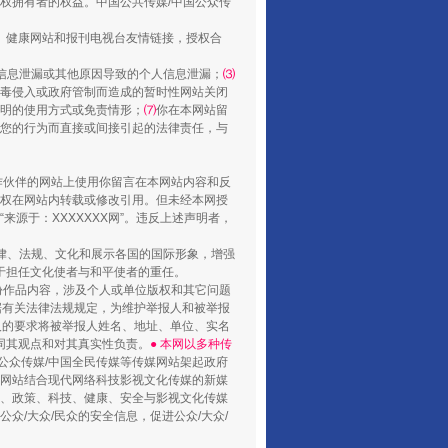
权拥有者的权益。中国公共传媒/中国公众传
、健康网站和报刊电视台友情链接，授权合
信息泄漏或其他原因导致的个人信息泄漏；
⑶
毒侵入或政府管制而造成的暂时性网站关闭
明的使用方式或免责情形；
⑺
你在本网站留
您的行为而直接或间接引起的法律责任，与
合作伙伴的网站上使用你留言在本网站内容和反
权在网站内转载或修改引用。但未经本网授
源于：XXXXXXX网”。违反上述声明者，
法律、法规、文化和展示各国的国际形象，增强
于担任文化使者与和平使者的重任。
份作品内容，涉及个人或单位版权和其它问题
据有关法律法规规定，为维护举报人和被举报
人的要求将被举报人姓名、地址、单位、实名
同其观点和对其真实性负责。
● 本网以多种传
公众传媒/中国全民传媒等传媒网站架起政府
媒网站结合现代网络科技影视文化传媒的新媒
律、政策、科技、健康、安全与影视文化传媒
众/大众/民众的安全信息，促进公众/大众/