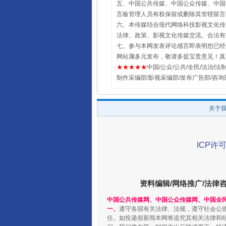
五、中国公共传媒、中国公众传媒、中国全民传媒Chin
言板管理人员有权保留或删除其管辖留言
六、本传媒结合现代网络科技影视文化传媒
法律、政策、影视文化传媒交流。合法有
七、参与本网发表评论感言即表明您已经阅
网站属多元发布，敬请多提宝贵意见！真
★★★★★
中国/公众/公共/全民/法治/法制/新闻
制作采编部/影视采编部/发布广告部/咨询
关于
ICP许可
资料编辑/网络推广/法律
中国公共传媒网、中国公众传媒网、中国全
一、
遵守各国有关法律、法规，遵守社会公
任。如投递假新闻本网将追究其相关法律和