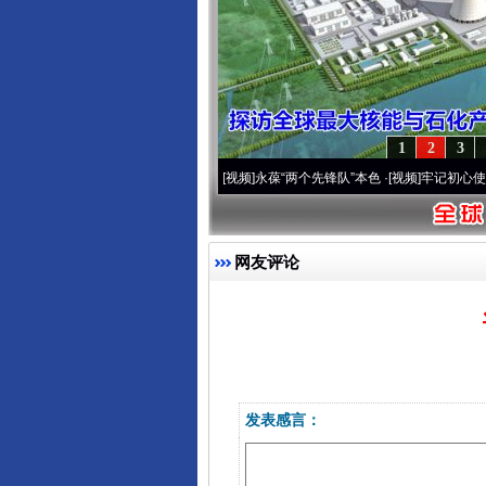
1
2
3
营20周年 深刻改变雪域高原..
·[视频]
永葆“两个先锋队”本色
·[视频]
牢记初心使命 奋
网友评论
发表感言：