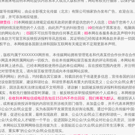
请来函来电说明本网站提供内容系本人或法人版权所有，网站有权先行撤除，以保护版
传媒等传媒网站，由众全影视文化传媒（北京）有限公司独家协办发布广告。欢迎合法
来源，并可添加相应链接。
律责任：⑴
本网根据法律规定或相关政府的要求提供您的个人信息；
⑵
由于您将个人
列明的情况使用您的个人信息，由此所产生的纠纷责任；
⑷
任何由于黑客攻击、电脑病
者的网站在内）；
⑸
因不可抗拒导致的任何事态后果；
⑹
本网在各服务条款及声明中列
有条款方可留言和反映投诉报料等讯息投稿，其证明你已经阅读本网条款并承担一切因
语权平台。本网根据各国新法律和国际互联网有关规定将不定期更新本声明。
作品，版权均属于XXXXXXX网所有。本传媒网站拥有管理笔名和代表某些合作伙伴在
本网及本网所属网站的一切权力。你在本传媒网站留言板发表的评论和投稿，本网站有
本网上述作品。已经本网授权使用作品的单位或网站，应在授权范围内使用，并注明“来
您对管理有意见，请向留言板管理员或向本传媒网站反映。
本传媒系列网站）的作品，均转载自其它媒体，转载目的在于传递更多信息，宣传各国的
设创新型国家、建设和谐社会、和谐世界都具有重大的现实意义；公众/大众/民众勇
显示，因涉及相关法律法规或不文明用语，请谅解！如因被反映投诉报料和投稿的部
属实，有权先行撤除或暂时屏蔽。注：被反映投诉举报或报料的个人或单位，本网根
权利，
在收到本网短信或电话告知后15日内不作出回应，我们将视为默认。
根据投诉
论，或将被反映投诉举报的内容转至所涉相关部门领导。未加盖公章，并不代表本网赞
和公众/大众/民众监督，实为各国和平发展营造良好舆论氛围。通过中国公共传媒/中国
会矛盾，促进社会发展，最终实现政府、媒体、公众/大众/民众三者的和谐统一。本传
众/大众/民众人才铺垫一个平台，促进国际之间公众/大众/民众对社会公共意识、法
。本网站以互联网网络信息传媒为主，全面贴近公众/大众/民众的日常生活事实，维护公
真话、重实事”的公众/大众/民众信息现实。