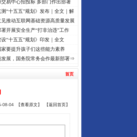
源交易中心招投标 多部门作出部署
测“十五五”规划》发布｜全文｜解
意见推动互联网基础资源高质量发展
署开展安全生产“打非治违”工作
设“十五五”规划》印发｜全文
国家要提升孩子们这些能力素养
[视频]
牢记初心使命 奋进复兴征程丨“转折之城”激荡..
·[视频]
牢记初心使命 奋进复兴征程
能发展，国务院常务会作最新部署⇒
首页
力
08-04 【
查看原文
】 【
返回首页
】