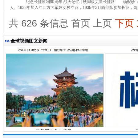
纪念长征胜利90周年·战火记忆 | 铁脚板丈量长征路 杨献珍（19
人。1933年加入红四方面军妇女独立营，1935年3月随部队参加长征，两
共 626 条信息
首页
上页
下页
全球视频图文新闻
东山县通报“牛蛙产品抗生素超标问题”
法
千年窑火 生生不息
一