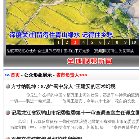
1
2
3
4
5
6
7
8
9
10
]
牢记初心使命 奋进复兴征程丨宝塔山下好光景..
·[视频]
因党而生 为党而战——百年“纪
首页
- 公众形象展示 -
省市负责人>>>
方寸纳乾坤：87岁“蜀中异人”王建安的艺术幻境
你见过什么样的中国？是万里山河的壮阔，还是千年诗意的流
一切——装进一粒米里。 他叫王建安，今年八十七岁，花白的长发、长
记黑龙江省双鸭山市纪委监委第十一审查调查室主任谭立
风采 | 十八载反腐征程 一颗心始终滚烫记黑龙江省双鸭山市纪委
为谭立国（中）正在与同事交流学习心得。郭长旭 摄 "案件再棘手也要