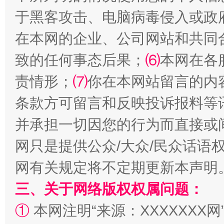
于黑客攻击、电脑病毒侵入或政
在本网的企业、公司网站和共同
致的任何事态后果；
⑹
本网在各
阿坝州三大球赛在茂县开幕
规模最
责情形；
⑺
你在本网站留言的内
条款方可留言和反映投诉报料等
并承担一切因您的行为而直接或
网只是提供公众/大众/民众话语
网有关规定将不定期更新本声明
三、关于网络版权权属问题：
国家大学科技园优化重塑工作
①
本网注明“来源：XXXXXXX网