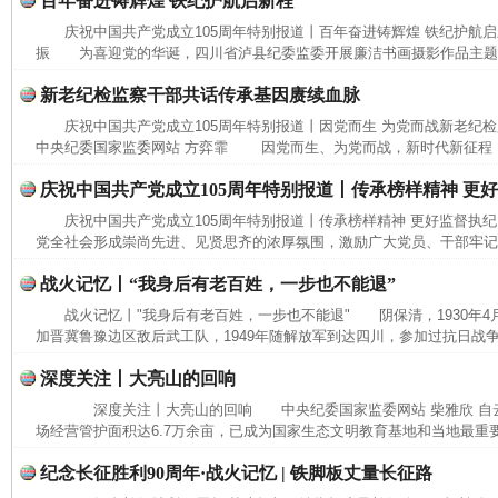
百年奋进铸辉煌 铁纪护航启新程
庆祝中国共产党成立105周年特别报道丨百年奋进铸辉煌 铁纪护航
振 为喜迎党的华诞，四川省泸县纪委监委开展廉洁书画摄影作品主题展
新老纪检监察干部共话传承基因赓续血脉
庆祝中国共产党成立105周年特别报道丨因党而生 为党而战新老纪
中央纪委国家监委网站 方弈霏 因党而生、为党而战，新时代新征程，要
庆祝中国共产党成立105周年特别报道丨传承榜样精神 更
庆祝中国共产党成立105周年特别报道丨传承榜样精神 更好监督执
党全社会形成崇尚先进、见贤思齐的浓厚氛围，激励广大党员、干部牢记党
战火记忆丨“我身后有老百姓，一步也不能退”
战火记忆丨"我身后有老百姓，一步也不能退" 阴保清，1930年4
加晋冀鲁豫边区敌后武工队，1949年随解放军到达四川，参加过抗日战争
完善运行机制助力责任有效落实
一纸欠条
深度关注丨大亮山的回响
深度关注丨大亮山的回响 中央纪委国家监委网站 柴雅欣 自
场经营管护面积达6.7万余亩，已成为国家生态文明教育基地和当地最重要
纪念长征胜利90周年·战火记忆 | 铁脚板丈量长征路