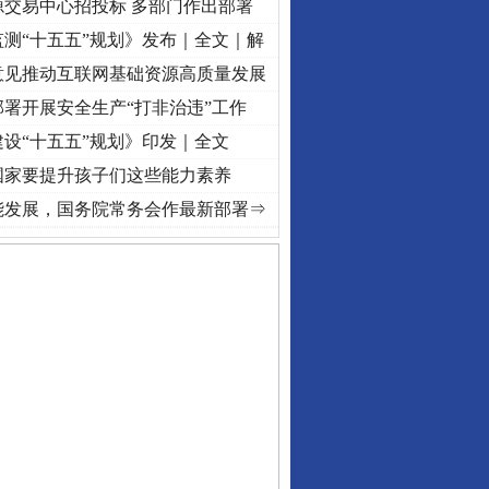
源交易中心招投标 多部门作出部署
测“十五五”规划》发布｜全文｜解
意见推动互联网基础资源高质量发展
署开展安全生产“打非治违”工作
设“十五五”规划》印发｜全文
国家要提升孩子们这些能力素养
进复兴征程丨红船起航处 潮起..
·[视频]
一首歌的时间，读懂乐至的“诗与远方”
·[视频]
能发展，国务院常务会作最新部署⇒
私家车群死群伤事故多发..