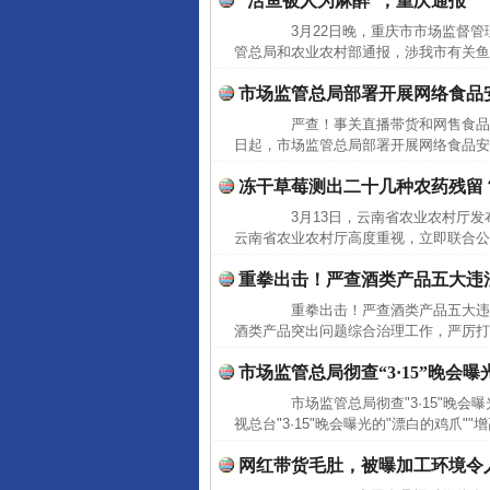
“活鱼被人为麻醉”，重庆通报
3月22日晚，重庆市市场监督管
管总局和农业农村部通报，涉我市有关鱼类
市场监管总局部署开展网络食品
完善运行机制助力责任有效落
严查！事关直播带货和网售食品
日起，市场监管总局部署开展网络食品安
冻干草莓测出二十几种农药残留
3月13日，云南省农业农村厅发布
云南省农业农村厅高度重视，立即联合公
重拳出击！严查酒类产品五大违
重拳出击！严查酒类产品五大违
酒类产品突出问题综合治理工作，严厉打
市场监管总局彻查“3·15”晚会
东山县通报“牛蛙产品抗生素超标问
市场监管总局彻查"3·15"晚会
视总台"3·15"晚会曝光的"漂白的鸡爪"
网红带货毛肚，被曝加工环境令