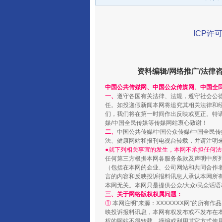
ICP许可
资料编辑/网络推广/法律
中国公共传媒网、中国公众传媒网、中国全
一、
遵守各国有关法律、法规，遵守社会公
任。如投递假新闻本网将追究其相关法律和
们，我们将在第一时间作出反映或更正。特
媒/中国全民传媒等传媒网站衷心致谢！
受贿1.44亿！段成刚被判无期
二、
中国公共传媒/中国公众传媒/中国全民
法、健康网站和报刊电视台转载，并请注明
●就下列相关事宜的发生，本网不承担任何法
任何第三方根据本网各服务条款及声明中所
（包括在本网的企业、公司网站和共同合作
言的内容和反映投诉报料讯息人承认本网所
本网无关。本网只是提供公众/大众/民众话
三、关于网络版权权属问题：
①
本网注明“来源：XXXXXXX网”的所有
映投诉报料讯息，本网有权发布或不发布在
权的网站不得转载、摘编或利用其它方式使用