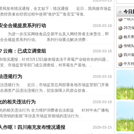
2026-03-23
半生相
理局发布情况通报，全文如下：情况通报 近日，我局接市场监
一纸欠
今日
经营者在经营过程中使用"鱼护宝""鱼安宝"等鱼..
26万
安全合规提质系列行动
2026-03-16
实
一纸欠条伤亲情 巡回调解促和解..
杨天
 为进一步压实网络食品交易平台及入网经营者主体责任，即
传销头
全合规提质系列行动。 系列行动重点解决消费..
四川省
？云南：已成立调查组
2026-03-16
中方对
情况通报，针对3月13日媒体报道冻干草莓产业链存在的问题，
中国发
安、市场监管等部门成立调查组，对草莓生产基地、..
官方
法违规行为
2026-03-16
从“无
法违规行为 近日，市场监管总局部署各地市场监管部门开展
击酒类产品违法违规行为，切实保障人民群众饮食..
最高
事故致
曝光的相关违法行为
2026-03-16
题”
法徽映军营 权益有保障
近期涉
曝光的相关违法行为 全力维护消费者合法权益 针对中央广播电
"增高营销的套路"等涉及市场监管领域的违法行为..
半生相
人作呕！四川南充发布情况通报
2026-03-15
一纸欠