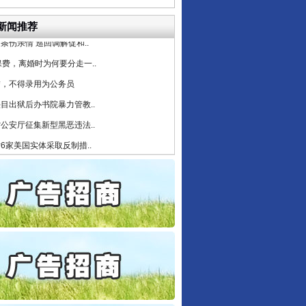
守，一别两宽：这场老年..
条伤亲情 巡回调解促和..
新闻推荐
保费，离婚时为何要分走一..
誉，不得录用为公务员
行业协会接连发公告
目出狱后办书院暴力管教..
公安厅征集新型黑恶违法..
6家美国实体采取反制措..
起首例对外贸易国家安全..
通报西安赛格商场坠亡事件
产可执”到“全额执行”
检抗诉的疑难复杂刑事案件
5死1伤，四川省安委会挂..
让核能赋能千行百业
私家车群死群伤事故多发..
守，一别两宽：这场老年..
条伤亲情 巡回调解促和..