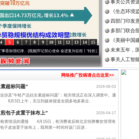
事关公共资
《生态环境监
读
四部门印发
多部门联合部
《美丽中国建
4
5
6
7
8
9
10
11
12
13
14
15
未来五年，
强纪律..
·[视频]
牢记初心使命 奋进复兴征程丨“转折之城”激荡..
·[视频]
牢记初心使命 奋
事关人工智
网络推广投稿请点击这里>>
素超标问题”
2026-08-03
涉及"牛蛙产品抗生素超标问题"：相关情况正在深入调查中。通
 8月3日上午，关注到媒体报道全国多地多家企..
生煎包子皮置于抹布上”
2026-04-17
" 检查情况的通报 4月15日，有消费者反映北京恒骅餐饮管理有
包子皮放置于抹布上，我局第一时间对该门店进..
近期涉