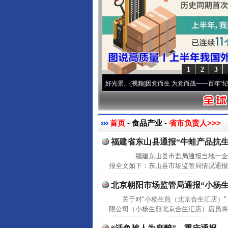
1
2
3
心使命 奋进复兴征程丨宝塔山下好光景..
·[视频]
因党而生 为党而战——百年“纪”事⑧加
首页
- 食品产业 -
省市负责人>>>
福建省东山县通报“牛蛙产品抗生
福建东山县市监局通报当地一企业
报全文如下：东山县市场监管局情况通报
北京朝阳市场监管局通报“小杨
关于对"小杨生煎（北京合生汇店）
限公司（小杨生煎北京合生汇店）店员将