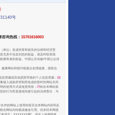
号
1140号
法律咨询热线：
15701616003
（单位）造成伤害和损失的法律和经济责
若无意中涉及到您的权益，请及时联系我
权拥有者的权益。中国公共传媒/中国公众传
“后车司机肯定在骂我”
、健康网站和报刊电视台友情链接，授权合
信息泄漏或其他原因导致的个人信息泄漏；
⑶
毒侵入或政府管制而造成的暂时性网站关闭
明的使用方式或免责情形；
⑺
你在本网站留
您的行为而直接或间接引起的法律责任，与
合作伙伴的网站上使用你留言在本网站内容和反
权在网站内转载或修改引用。但未经本网授
源于：XXXXXXX网”。违反上述声明者，