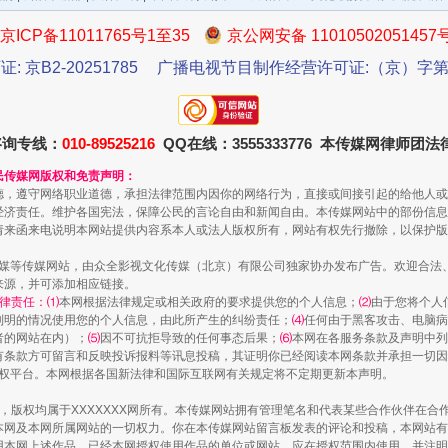
京ICP备11011765号1至35
京公网安备 11010502051457
证: 京B2-20251785
广播电视节目制作经营许可证:（京）字第3
咨询专线：
010-89525216
QQ在线：3555333776 本传媒网律师团
民传媒网版权和免责声明：
德，遵守网络职业道德，承担法律范围内因你的网络行为，直接或间接引起的给他人或
经济责任。维护各国宪法，保障公民的言论自由和新闻自由。本传媒网站中的部份信息
请来函来电说明本网站提供内容系本人或法人版权所有，网站有权先行撤除，以保护版
从幼儿园到大学，有这些资助
传媒等传媒网站，由众全影视文化传媒（北京）有限公司独家协办发布广告。欢迎合法
来源，并可添加相应链接。
律责任：⑴
本网根据法律规定或相关政府的要求提供您的个人信息；
⑵
由于您将个人
列明的情况使用您的个人信息，由此所产生的纠纷责任；
⑷
任何由于黑客攻击、电脑病
者的网站在内）；
⑸
因不可抗拒导致的任何事态后果；
⑹
本网在各服务条款及声明中列
有条款方可留言和反映投诉报料等讯息投稿，其证明你已经阅读本网条款并承担一切因
语权平台。本网根据各国新法律和国际互联网有关规定将不定期更新本声明。
作品，版权均属于XXXXXXX网所有。本传媒网站拥有管理笔名和代表某些合作伙伴在
本网及本网所属网站的一切权力。你在本传媒网站留言板发表的评论和投稿，本网站有
本网上述作品。已经本网授权使用作品的单位或网站，应在授权范围内使用，并注明“来