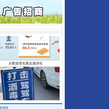
保费，离婚时为何要分走一..
誉，不得录用为公务员
目出狱后办书院暴力管教..
公安厅征集新型黑恶违法..
6家美国实体采取反制措..
起首例对外贸易国家安全..
从数据变化看反腐深化
通报西安赛格商场坠亡事件
产可执”到“全额执行”
检抗诉的疑难复杂刑事案件
5死1伤，四川省安委会挂..
/新闻网
酒驾未被当场查获能处罚吗