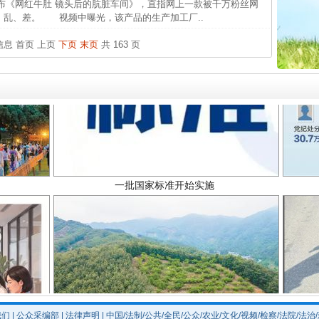
《网红牛肚 镜头后的肮脏车间》，直指网上一款被千万粉丝网
26万
脏、乱、差。 视频中曝光，该产品的生产加工厂..
杨天
条信息
首页
上页
下页
末页
共 163 页
传销头
四川省
中方对
中国发
一批国家标准开始实施
官方
从“无
最高
事故致
我们
|
公众采编部
|
法律声明
| 中国/法制/公共/全民/公众/农业/文化/视频/检察/法院/法治
以产业富民促振兴