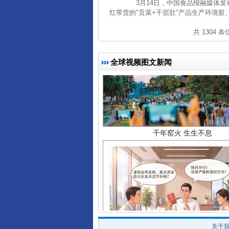
3月14日，中国食品报融媒体发布
红带货的"贡菜+千层肚"产品生产环境
共 1304 
全球视频图文新闻
千年窑火 生生不息
揭开“小金库”的免责幌子
关于