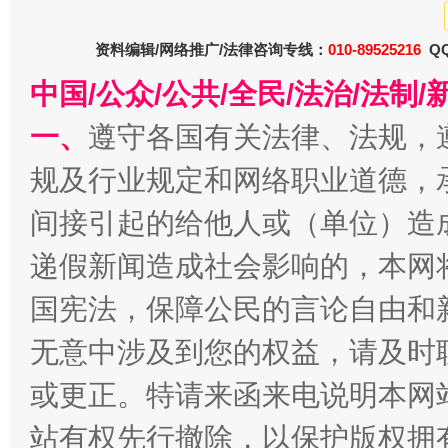
资料编辑/网络推广/法律咨询专线：
010-89525216
QQ
中国/公众/公共/全民/法治/法
一、
遵守各国有关法律、法规，
规及行业规定和网络职业道德，
全民健身五年计划来了！等你上场
间接引起的给他人或（单位）造
递假新闻造成社会影响的，本网
国宪法，保障公民的言论自由和
无意中涉及到您的权益，请及时
或更正。特请来函来电说明本网
站有权先行撤除，以保护版权拥有者
阿坝州三大球赛在茂县开幕
规模最