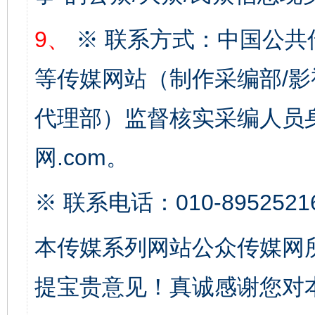
9、
※ 联系方式：中国公共
等传媒网站（制作采编部/影
揭开“小金库”的免责幌子
代理部）监督核实采编人员身
网.com。
※ 联系电话：010-8952521
本传媒系列网站公众传媒网
提宝贵意见！真诚感谢您对
受贿1.44亿！段成刚被判无期
从幼儿