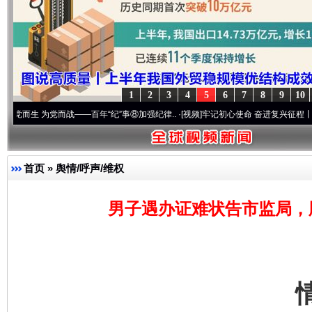
1
2
3
4
5
6
7
8
9
10
为党而战——百年“纪”事⑧加强纪律..
·[视频]
牢记初心使命 奋进复兴征程丨“转折之城”激荡
首页
»
舆情/呼声/维权
男子遇办证难状告市监局，