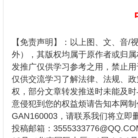
东山县通报“牛蛙产品抗生素超标问题”
法
【免责声明】：以上图、文、音/
外），其版权均属于原作者或归属
发推广仅供学习参考之用，禁止用
仅供交流学习了解法律、法规、政
权，部分文章转发推送时未能及时
意侵犯到您的权益烦请告知本网制作采编
GAN160003，请联系我们将立即删
千年窑火 生生不息
一
投稿邮箱：3555333776@QQ