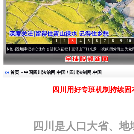
1
2
3
4
5
6
7
8
9
10
频]
牢记初心使命 奋进复兴征程丨宝塔山下好光景..
·[视频]
因党而生 为党而战——百年“
首页
»
中国四川法治网.中国 / 四川法制网.中国
四川用好专班机制持续固
四川是人口大省、地域