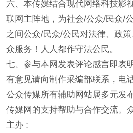
六、本传媒结合现代网络科技影
联网主阵地，为社会/公众/民众
“蜀中异人”王建安的艺术幻境
之间公众/民众/公民对法律、政
众服务！人人都作守法公民。
七、参与本网发表评论感言即表明
有意见请向制作采编部联系，电话：0
公众传媒所有辅助网站属多元发
完善运行机制助力责任有效落实
一纸欠条
传媒网的支持帮助与合作交流。
主办 :