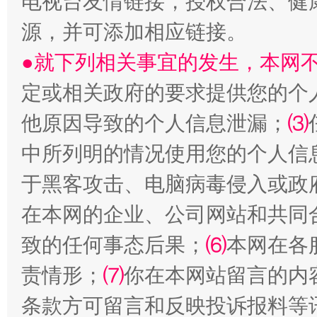
电视台友情链接，授权合法、健
源，并可添加相应链接。
受贿1.44亿！段成刚被判无期
从幼儿
●就下列相关事宜的发生，本网
定或相关政府的要求提供您的个
他原因导致的个人信息泄漏；
⑶
中所列明的情况使用您的个人信
于黑客攻击、电脑病毒侵入或政
在本网的企业、公司网站和共同
全民健身五年计划来了！等你上场
致的任何事态后果；
⑹
本网在各
责情形；
⑺
你在本网站留言的内
条款方可留言和反映投诉报料等