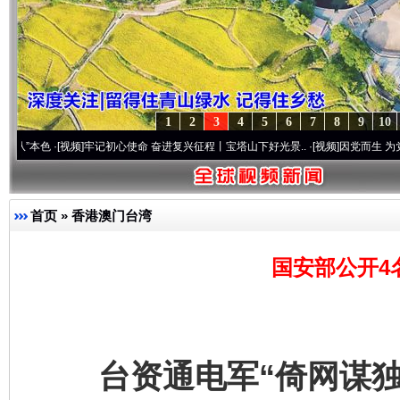
1
2
3
4
5
6
7
8
9
10
视频]
牢记初心使命 奋进复兴征程丨宝塔山下好光景..
·[视频]
因党而生 为党而战——百年
首页
»
香港澳门台湾
国安部公开4
台资通电军“倚网谋独