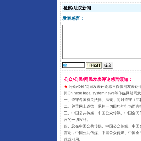
检察/法院新闻
发表感言：
揭开“小金库”的免责幌子
公众/公民/网民发表评论感言须知：
★
公众/公民/网民发表评论感言仅供网友表达个人看法
闻Chinese legal system new
一、遵守各国有关法律、法规，同时遵守《
互
受贿1.44亿！段成刚被判无期
二、尊重网上道德，承担一切因您的行为而直
三、中国公共传媒、中国公众传媒、中国全民传媒China 
言的一切权利。
四、您在中国公共传媒、中国公众传媒、中国全民传媒Chin
言论，中国公共传媒、中国公众传媒、中国全民传媒China
载或引用。