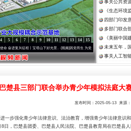
事关公共资
《生态环境监
读
四部门印发
多部门联合部
《美丽中国建
4
5
6
7
8
9
10
11
12
13
14
15
未来五年，
复兴征程丨宝塔山下好光景..
·[视频]
因党而生 为党而战——百年“纪”事⑧加强纪律..
·[视
事关人工智
巴楚县三部门联合举办青少年模拟法庭大
发布时间：2025-05-13 来源
为进一步强化青少年法律意识、法治教育，增强青少年法律意识
8日，巴楚县团委、巴楚县人民法院、巴楚县教育局在巴楚县人民