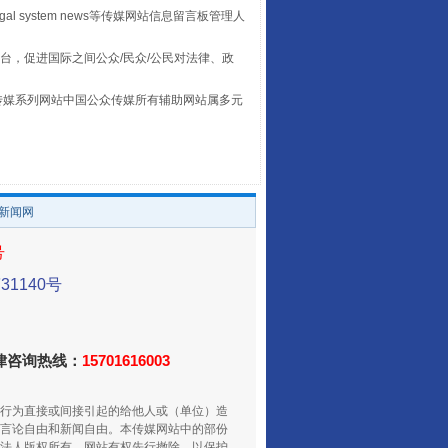
egal system news等传媒网站信息留言板管理人
台，促进国际之间公众/民众/公民对法律、政
本传媒系列网站中国公众传媒所有辅助网站属多元
。
让传统村落焕发生机
/新闻网
号
1140号
法律咨询热线：
15701616003
行为直接或间接引起的给他人或（单位）造
走走走！国家喊你健身啦
言论自由和新闻自由。本传媒网站中的部份
法人版权所有，网站有权先行撤除，以保护