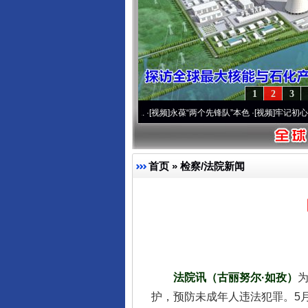
1
2
3
20周年 深刻改变雪域高原..
·[视频]
永葆“两个先锋队”本色
·[视频]
牢记初心使命 奋进
首页
»
检察/法院新闻
法院讯（古丽努尔·如孜）
护，预防未成年人违法犯罪。5月