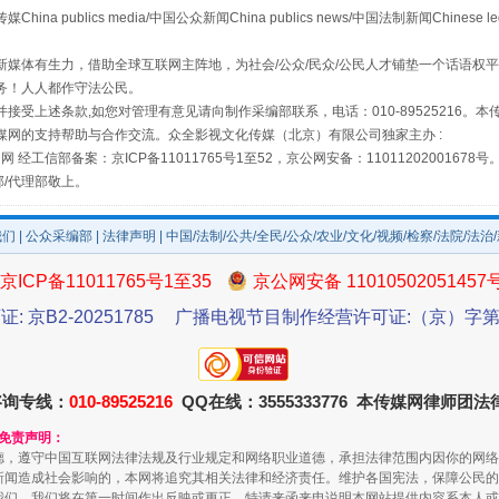
publics media/中国公众新闻China publics news/中国法制新闻Chinese l
媒体有生力，借助全球互联网主阵地，为社会/公众/民众/公民人才铺垫一个话语权平
务！人人都作守法公民。
接受上述条款,如您对管理有意见请向制作采编部联系，电话：010-89525216。
媒网的支持帮助与合作交流。众全影视文化传媒（北京）有限公司独家主办 :
网 经工信部备案：京ICP备11011765号1至52，京公网安备：11011202001678号
场
事关残疾人未来5年
部/代理部敬上。
我们
|
公众采编部
|
法律声明
| 中国/法制/公共/全民/公众/农业/文化/视频/检察/法院/法治
京ICP备11011765号1至35
京公网安备 11010502051457
证: 京B2-20251785
广播电视节目制作经营许可证:（京）字第3
咨询专线：
010-89525216
QQ在线：3555333776 本传媒网律师团
和免责声明：
德，遵守中国互联网法律法规及行业规定和网络职业道德，承担法律范围内因你的网络
规模最大的光氢储一体化项目
新闻造成社会影响的，本网将追究其相关法律和经济责任。维护各国宪法，保障公民的
我们，我们将在第一时间作出反映或更正。特请来函来电说明本网站提供内容系本人或