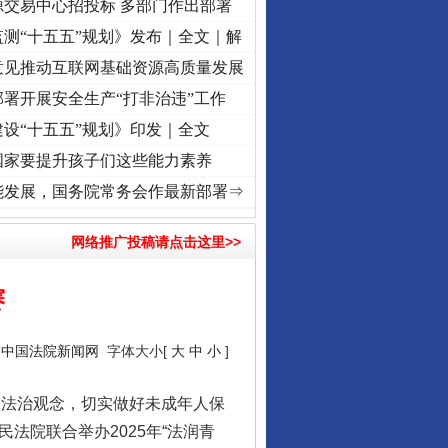
源交易中心招投标 多部门作出部署
测“十五五”规划》发布｜全文｜解
意见推动互联网基础资源高质量发展
署开展安全生产“打非治违”工作
设“十五五”规划》印发｜全文
国家要提升孩子们这些能力素养
频]
牢记初心使命 奋进复兴征程丨“转折之城”激荡..
·[视频]
牢记初心使命 奋进复兴征程丨
能发展，国务院常务会作最新部署⇒
网络推广投稿请点击这里>>
赛
：
中国法院新闻网
字体大小[
大
中
小
]
和法治观念，切实做好未成年人保
法院联合举办2025年“法润青