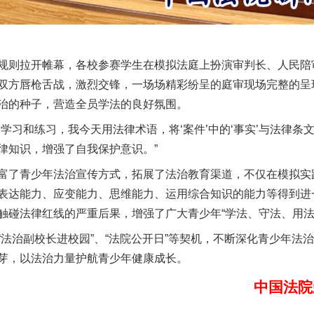
则拉开帷幕，各校参赛学生在模拟法庭上扮演审判长、人民陪
双方唇枪舌战，激烈交锋，一场场精彩纷呈的庭审现场完整的呈现
治的种子，营造全员学法的良好氛围。
实
一纸欠条伤亲情 巡回调解促和解..
习和练习，我今天用法律术语，将‘案件’中的‘事实’与法律条
律知识，增强了自我保护意识。”
了青少年法治宣传方式，拓展了法治教育渠道，不仅在模拟实
表达能力、应变能力、思维能力、运用综合知识的能力等得到进
触碰法律红线的严重后果，增强了广大青少年“学法、守法、用法
治副校长进校园”、“法院公开日”等契机，不断深化青少年法
芽，以法治力量护航青少年健康成长。
中国法院
题”
法徽映军营 权益有保障