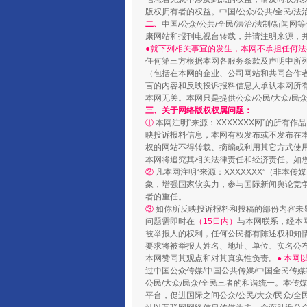
版权拥有者的权益。中国/公众/公共/全民/法
二、
中国/公众/公共/全民/法治/法制/
康网站和报刊电视台转载，并请注明来源，
●就下列相关事宜的发生，本网不承担任何法
任何第三方根据本网各服务条款及声明中所
（包括在本网的企业、公司网站和共同合作
言的内容和反映投诉报料信息人承认本网所
本网无关。本网只是提供公众/公民/大众/
三、关于网络版权权属问题：
①
本网注明“来源：XXXXXXX网”的所有
映投诉报料信息，本网有权发布或不发布在
权的网站不得转载、摘编或利用其它方式使用
本网将追究其相关法律责任和经济责任。如
国家大学科技园优化重塑工作
②
凡本网注明“来源：XXXXXXX”（非
象，增强国家软实力，参与国际新闻舆论竞争
者的重任。
③
如你所反映投诉报料和投稿的部份内容未
问题需即时在
（15日内）
与本网联系，经本
被举报人的权利，任何公民都有陈述权和知
要求将被举报人姓名、地址、单位、实名公布
本网赞同其观点和对其真实性负责。
● 本
过中国公众传媒/中国公共传媒/中国全民传媒
公民/大众/民众/全民三者的和谐统一。本传
平台，促进国际之间公众/公民/大众/民众/