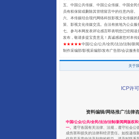
五、中国公共传媒、中国公众传媒、中国全民传媒China 
员有权保留或删除其管辖留言中的任意内容。
六、本传媒结合现代网络科技影视文化传媒的新
策、影视文化传媒交流。合法有效地为公众服
七、参与本网发表评论感言即表明您已经阅读并
发布，敬请多提宝贵意见！真诚感谢您对本传
★★★★★
中国/公众/公共/全民/法治/法制/新闻
全民健身五年计划来了！等你上
制作采编部/影视采编部/发布广告部/会议服务
关于
ICP许可
资料编辑/网络推广/法律
中国/公众/公共/全民/法治/法制/新闻网版权
一、
遵守各国有关法律、法规，遵守社会公
阿坝州三大球赛在茂县开幕
成伤害和损失的法律和经济责任。如投递假
信息若无意中涉及到您的权益，请及时联系