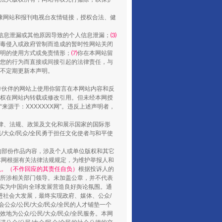
健康网站和报刊电视台友情链接，授权合法、健
信息泄漏或其他原因导致的个人信息泄漏；
⑶
毒侵入或政府管制而造成的暂时性网站关闭
明的使用方式或免责情形；
⑺
你在本网站留
您的行为而直接或间接引起的法律责任，与
将不定期更新本声明。
合作伙伴的网站上使用你留言在本网站内容和反
权在网站内转载或修改引用。但未经本网授
源于：XXXXXXX网”。违反上述声明者，
山西：不断增强治理腐败综合效能
法律、法规、政策及文化和展示国家的国际形
大众/民众/全民勇于担任文化使者与和平使
的部份作品内容，涉及个人或单位版权和其它
本网根据有关法律法规规定，为维护举报人和
认。（不作回应的其责任自负）
根据投诉人的
至所涉相关部门领导。未加盖公章，并不代表
督，实为中国向全球发展营造良好舆论氛围。通
促进社会大发展，最终实现政府、媒体、公众/
公众/公民/大众/民众/全民的人才铺垫一个
地为公众/公民/大众/民众/全民服务。本网