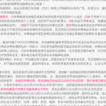
治/法制/新闻网等传媒网站衷心致谢！
新闻网等传媒网站，由众全影视文化传媒（北京）有限公司独家协办发布广告。欢迎合法、
并可添加相应链接。
律责任：⑴
本网根据法律规定或相关政府的要求提供您的个人信息；
⑵
由于您将个人
列明的情况使用您的个人信息，由此所产生的纠纷责任；
⑷
任何由于黑客攻击、电脑病
者的网站在内）；
⑸
因不可抗拒导致的任何事态后果；
⑹
本网在各服务条款及声明中列
有条款方可留言和反映投诉报料等讯息投稿，其证明你已经阅读本网条款并承担一切因
民众/全民话语权平台。本网根据中国互联网法律法规及行业规定和国际互联网有关规定
作品，版权均属于XXXXXXX网所有。本传媒网站拥有管理笔名和代表某些合作伙伴在
本网及本网所属网站的一切权力。你在本传媒网站留言板发表的评论和投稿，本网站有
本网上述作品。已经本网授权使用作品的单位或网站，应在授权范围内使用，并注明“来
您对管理有意见，请向留言板管理员或向本传媒网站反映。
镜头丨大暑三秋近
本传媒系列网站）的作品，均转载自其它媒体，转载目的在于传递更多信息，宣传国家的
，对于建设创新型国家、建设和谐社会、和谐世界都具有重大的现实意义；公众/公民/
显示发布，因涉及相关法律法规或不文明用语，请谅解！如因被反映投诉报料和投稿
网核实属实，有权先行撤除或暂时屏蔽。注：被反映投诉举报或报料的个人或单位，
情权的权利，
在收到本网信函、短信或电话告知后15日内不作出回应，我们将视为默
，让相关专家和公众/公民/大众/民众/全民进行评论，或将被反映投诉举报的内容转
网以多种传播形式传播主流媒体舆论为导向
，强化反腐和公众/公民/大众/民众/全民监
等传媒网站架起政府和公众/公民/大众/民众/全民之间的和谐桥梁，缓和社会矛盾，
媒网站结合现代网络科技影视文化传媒的新媒体有生力，借助全球互联网主阵地，为社会
全民对社会公共意识、法律、政策、科技、健康、安全与影视文化传媒合作交流，合法有效