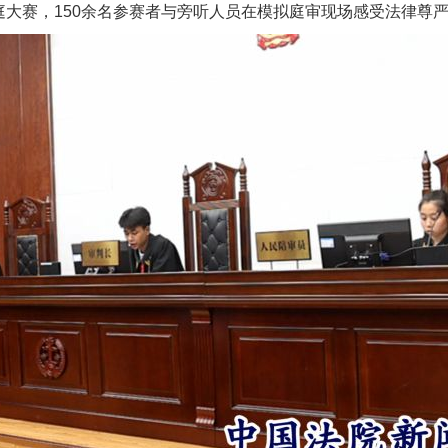
庭大赛，150余名参赛者与旁听人员在模拟庭审现场感受法律尊