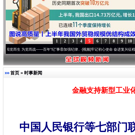
1
2
3
4
5
6
7
8
9
10
 为党而战——百年“纪”事⑧加强纪律..
·[视频]
牢记初心使命 奋进复兴征程丨“转折之城”
首页
»
时事新闻
金融支持新型工业
中国人民银行等七部门