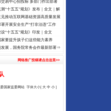
源交易中心招投标 多部门作出部署
测“十五五”规划》发布｜全文｜解
意见推动互联网基础资源高质量发展
署开展安全生产“打非治违”工作
设“十五五”规划》印发｜全文
国家要提升孩子们这些能力素养
奋进复兴征程丨“转折之城”激荡..
·[视频]
牢记初心使命 奋进复兴征程丨红船起航处 潮起.
能发展，国务院常务会作最新部署⇒
网络推广投稿请点击这里>>
队
纪委国家监委网站
字体大小[
大
中
小
]