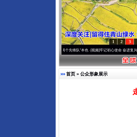
1
2
3
雪域高原..
·[视频]
永葆“两个先锋队”本色
·[视频]
牢记初心使命 奋进复兴征程丨宝塔山下
首页
»
公众形象展示