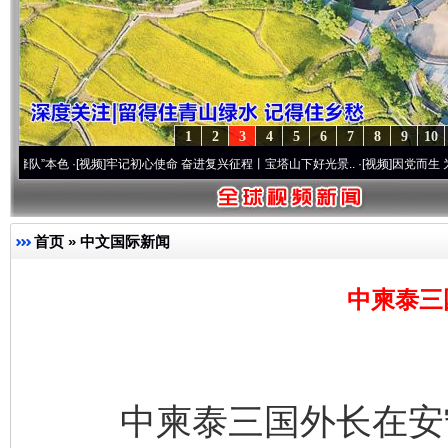
1
2
3
4
5
6
7
8
9
10
色
·[视频]
牢记初心使命 奋进复兴征程丨宝塔山下好光景..
·[视频]
因党而生 为党而战——百
首页
»
中文国际新闻
中柬泰三
中柬泰三国外长在安