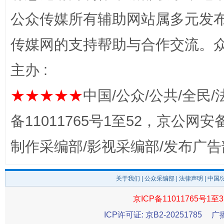
公众传媒所有辅助网站属多元发
完善运行机制助力责任有效落实
一纸欠条
传媒网的支持帮助与合作交流。
主办 :
★★★★★
中国/公众/公共/全民/
备11011765号1至52，京公网安备：
制作采编部/影视采编部/发布广告
东山县通报“牛蛙产品抗生素超标问题”
法
关于我们
|
公众采编部
|
法律声明
| 中国
京ICP备11011765号1至3
ICP许可证: 京B2-20251785
广