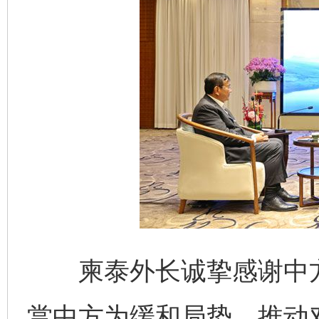
柬泰外长诚挚感谢中方
赏中方为缓和局势、推动