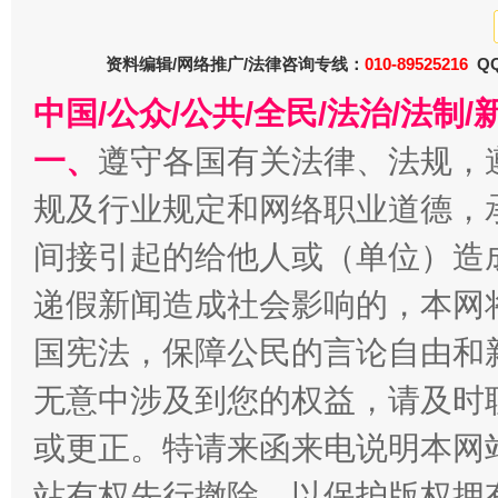
资料编辑/网络推广/法律咨询专线：
010-89525216
QQ
中国/公众/公共/全民/法治/法
一、
遵守各国有关法律、法规，
千年窑火 生生不息
一
规及行业规定和网络职业道德，
间接引起的给他人或（单位）造
递假新闻造成社会影响的，本网
国宪法，保障公民的言论自由和
无意中涉及到您的权益，请及时
或更正。特请来函来电说明本网
揭开“小金库”的免责幌子
站有权先行撤除，以保护版权拥有者