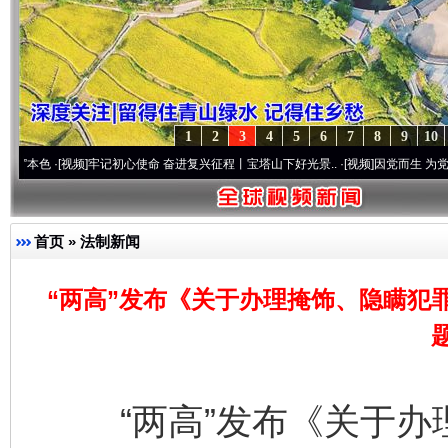
1
2
3
4
5
6
7
8
9
10
[视频]
牢记初心使命 奋进复兴征程丨宝塔山下好光景..
·[视频]
因党而生 为党而战——百年
首页
»
法制新闻
“两高”发布《关于办理掩饰、隐瞒犯
“两高”发布《关于办