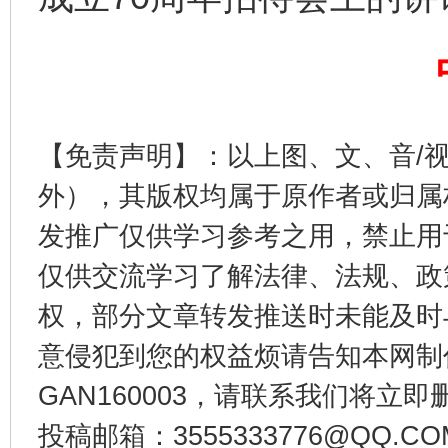
公平竞争审查“十大案例”出炉！
一纸欠条
【免责声明】：以上图、文、音/
外），其版权均属于原作者或归属
发推广仅供学习参考之用，禁止用
仅供交流学习了解法律、法规、政
权，部分文章转发推送时未能及时
东山县通报“牛蛙产品抗生素超标问题”
法
意侵犯到您的权益烦请告知本网制作采编
GAN160003，请联系我们将立即删
投稿邮箱：3555333776@QQ