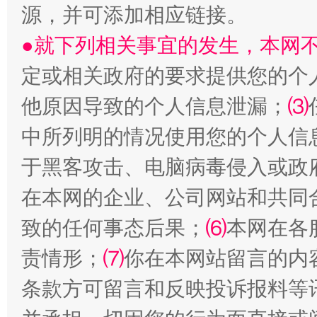
源，并可添加相应链接。
●就下列相关事宜的发生，本网
定或相关政府的要求提供您的个
他原因导致的个人信息泄漏；
⑶
受贿1.44亿！段成刚被判无期
从幼儿
中所列明的情况使用您的个人信
于黑客攻击、电脑病毒侵入或政
在本网的企业、公司网站和共同
致的任何事态后果；
⑹
本网在各
责情形；
⑺
你在本网站留言的内
条款方可留言和反映投诉报料等
全民健身五年计划来了！等你上场