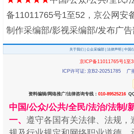
公平竞争审查“十大案例”出炉！
一纸欠条
备11011765号1至52，京公网安备：
制作采编部/影视采编部/发布广告
关于我们
|
公众采编部
|
法律声明
| 中国
京ICP备11011765号1至3
ICP许可证: 京B2-20251785
广
东山县通报“牛蛙产品抗生素超标问题”
法
资料编辑/网络推广/法律咨询专线：
010-89525216
QQ
中国/公众/公共/全民/法治/法
一、
遵守各国有关法律、法规，
规及行业规定和网络职业道德，