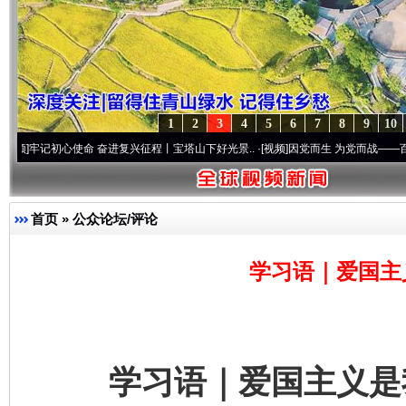
1
2
3
4
5
6
7
8
9
10
初心使命 奋进复兴征程丨宝塔山下好光景..
·[视频]
因党而生 为党而战——百年“纪”事⑧加
首页
»
公众论坛/评论
学习语｜爱国主
学习语｜爱国主义是我