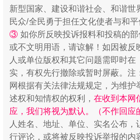
新型国家、建设和谐社会、和谐世界
民众/全民勇于担任文化使者与和
③
如你所反映投诉报料和投稿的部
扯下公款旅游的“隐身衣”
如何以同
或不文明用语，请谅解！如因被反
人或单位版权和其它问题需即时在
实，有权先行撤除或暂时屏蔽。注
网根据有关法律法规规定，为维护
述权和知情权的权利，
在收到本网
应，我们将视为默认。（不作回应
人姓名、地址、单位、实名公布，让
“蜀中异人”王建安的艺术幻境
行评论，或将被反映投诉举报的内