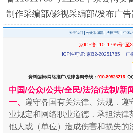
制作采编部/影视采编部/发布广告
东山县通报“牛蛙产品抗生素超标问题”
法
关于我们
|
公众采编部
|
法律声明
| 中国
京ICP备11011765号1至3
ICP许可证: 京B2-20251785
广
资料编辑/网络推广/法律咨询专线：
010-89525216
QQ
中国/公众/公共/全民/法治/法制/
一、
遵守各国有关法律、法规，遵
千年窑火 生生不息
一
业规定和网络职业道德，承担法律
他人或（单位）造成伤害和损失的