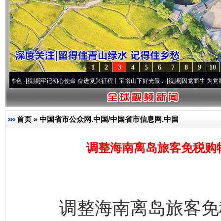
1
2
3
4
5
6
7
8
9
10
[视频]
牢记初心使命 奋进复兴征程丨宝塔山下好光景..
·[视频]
因党而生 为党而战——百年
首页
»
中国省市公众网.中国/中国省市信息网.中国
调整海南离岛旅客免税购
调整海南离岛旅客免税