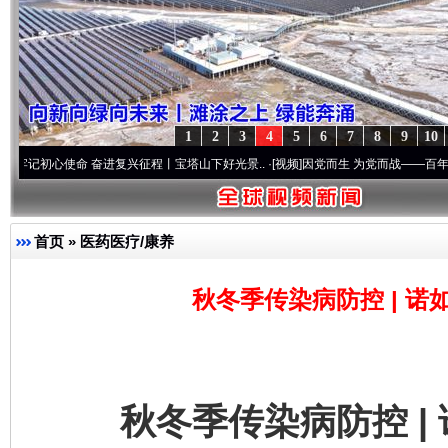
1
2
3
4
5
6
7
8
9
10
使命 奋进复兴征程丨宝塔山下好光景..
·[视频]
因党而生 为党而战——百年“纪”事⑧加强
首页
»
医药医疗/康养
秋冬季传染病防控 | 
秋冬季传染病防控 | 