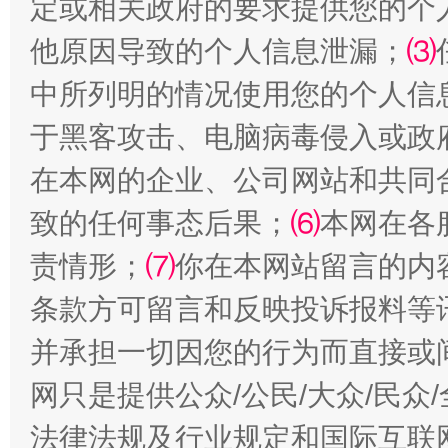
定或相关政府的要求提供您的个
他原因导致的个人信息泄漏；
⑶
全民健身五年计划来了！等你上场
中所列明的情况使用您的个人信
于黑客攻击、电脑病毒侵入或政
在本网的企业、公司网站和共同
致的任何事态后果；
⑹
本网在各
责情形；
⑺
你在本网站留言的内
条款方可留言和反映投诉报料等
阿坝州三大球赛在茂县开幕
规模最
并承担一切因您的行为而直接或
网只是提供公众/公民/大众/民
法律法规及行业规定和国际互联