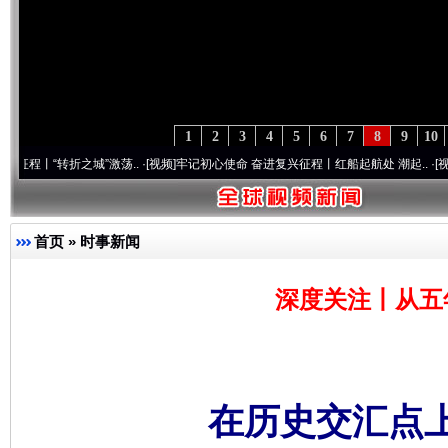
1
2
3
4
5
6
7
8
9
10
折之城”激荡..
·[视频]
牢记初心使命 奋进复兴征程丨红船起航处 潮起..
·[视频]
一首歌的
首页
»
时事新闻
深度关注丨从五
在历史交汇点