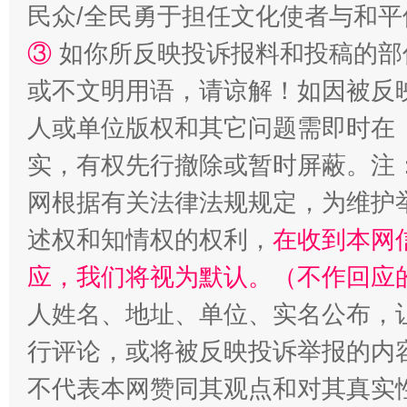
民众/全民勇于担任文化使者与和
③
如你所反映投诉报料和投稿的部
或不文明用语，请谅解！如因被反
人或单位版权和其它问题需即时在
实，有权先行撤除或暂时屏蔽。注
网根据有关法律法规规定，为维护
扯下公款旅游的“隐身衣”
如何以同
述权和知情权的权利，
在收到本网
应，我们将视为默认。（不作回应
人姓名、地址、单位、实名公布，让
行评论，或将被反映投诉举报的内
不代表本网赞同其观点和对其真实