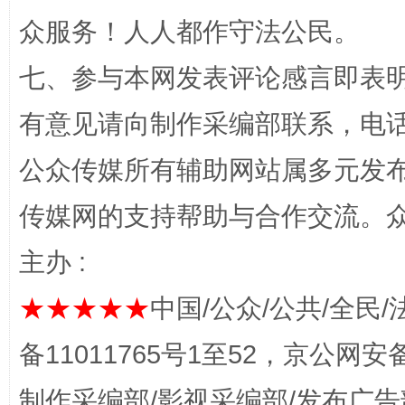
众服务！人人都作守法公民。
七、参与本网发表评论感言即表明
“蜀中异人”王建安的艺术幻境
有意见请向制作采编部联系，电话：0
公众传媒所有辅助网站属多元发
传媒网的支持帮助与合作交流。
主办 :
★★★★★
中国/公众/公共/全民/
完善运行机制助力责任有效落实
一纸欠条
备11011765号1至52，京公网安备：
制作采编部/影视采编部/发布广告