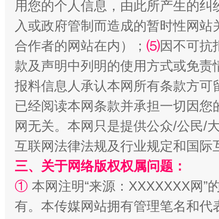
用您的个人信息，由此所产生的纠
入或政府管制而造成的暂时性网站
受贿1.44亿！段成刚被判无期
从幼儿
合作者的网站在内）；
⑸
因不可抗
款及声明中列明的使用方式或免责
报料信息人承认本网所有条款方可
已经阅读本网条款并承担一切因您
网无关。本网只是提供公众/公民/
互联网法律法规及行业规定和国际
全民健身五年计划来了！等你上场
三、关于网络版权权属问题：
①
本网注明“来源：XXXXXXX网”
有。本传媒网站拥有管理笔名和代