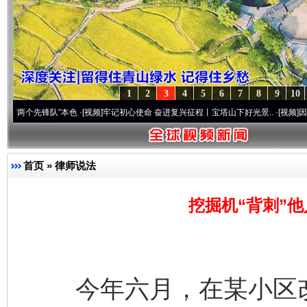
1
2
3
4
5
6
7
8
9
10
先锋队”本色
·[视频]
牢记初心使命 奋进复兴征程丨宝塔山下好光景..
·[视频]
因党而生 为
首页
»
律师说法
挖掘机“背刺”
今年六月，在某小区改