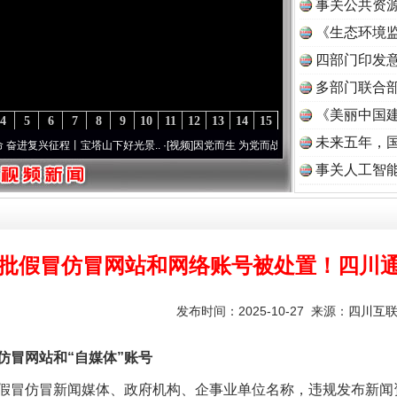
事关公共资
《生态环境监
读
四部门印发
多部门联合部
《美丽中国建
4
5
6
7
8
9
10
11
12
13
14
15
未来五年，
程丨宝塔山下好光景..
·[视频]
因党而生 为党而战——百年“纪”事⑧加强纪律..
·[视频]
事关人工智
批假冒仿冒网站和网络账号被处置！四川
发布时间：2025-10-27 来源：
四川互
冒网站和“自媒体”账号
冒仿冒新闻媒体、政府机构、企事业单位名称，违规发布新闻