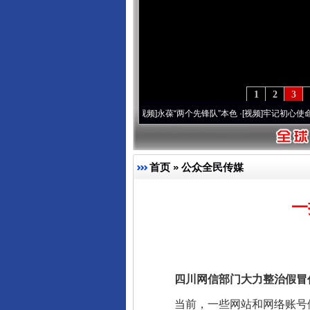
1
2
3
周年 深刻改变雪域高原..
·[视频]
永葆“两个先锋队”本色
·[视频]
牢记初心使命 奋进复兴征
首页
»
公众全民传媒
一
四川网信部门大力整治假冒仿
当前，一些网站和网络账号假