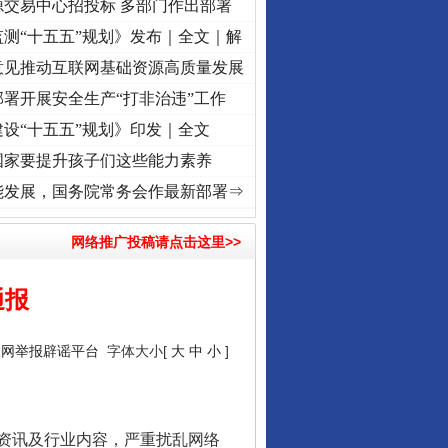
源交易中心招投标 多部门作出部署
测“十五五”规划》发布｜全文｜解
意见推动互联网基础资源高质量发展
署开展安全生产“打非治违”工作
设“十五五”规划》印发｜全文
国家要提升孩子们这些能力素养
牢记初心使命 奋进复兴征程丨“转折之城”激荡..
·[视频]
牢记初心使命 奋进复兴征程丨红船
能发展，国务院常务会作最新部署⇒
网络推广投稿请点击这里>>
通报
联网举报辟谣平台
字体大小[
大
中
小
]
资讯及行业内容，严重扰乱网络