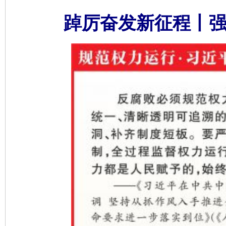
踔厉奋发新征程丨强