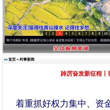
1
2
3
4
5
6
7
8
9
10
队”本色
·[视频]
牢记初心使命 奋进复兴征程丨宝塔山下好光景..
·[视频]
因党而生 为党而
首页
»
时事新闻
踔厉奋发新征程丨
着重抓好权力集中、资