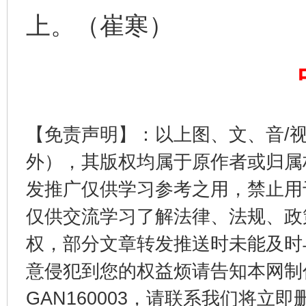
上。（崔寒）
完善运行机制助力责任有效落实
一纸欠条
【免责声明】：以上图、文、音/
外），其版权均属于原作者或归属
发推广仅供学习参考之用，禁止用
东山县通报“牛蛙产品抗生素超标问题”
法
仅供交流学习了解法律、法规、政
权，部分文章转发推送时未能及时
意侵犯到您的权益烦请告知本网制作采编
GAN160003，请联系我们将立即删