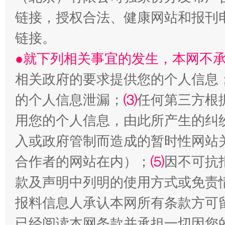
链接，授权合法、健康网站和报刊
链接。
●就下列相关事宜的发生，本网不
受贿1.44亿！段成刚被判无期
从幼儿
相关政府的要求提供您的个人信息
的个人信息泄漏；
⑶
任何第三方根
用您的个人信息，由此所产生的纠
入或政府管制而造成的暂时性网站
合作者的网站在内）；
⑸
因不可抗
款及声明中列明的使用方式或免责
报料信息人承认本网所有条款方可
全民健身五年计划来了！等你上场
已经阅读本网条款并承担一切因您