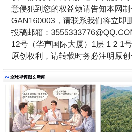
意侵犯到您的权益烦请告知本网制作采编
GAN160003，请联系我们将立即删
投稿邮箱：3555333776@QQ
千年窑火 生生不息
一
12号（华声国际大厦）1层 1 2
原创权利，请转载时务必注明原创作
全球视频图文新闻
揭开“小金库”的免责幌子