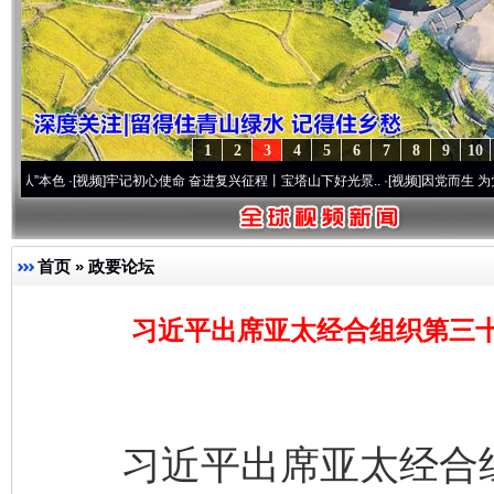
1
2
3
4
5
6
7
8
9
10
[视频]
牢记初心使命 奋进复兴征程丨宝塔山下好光景..
·[视频]
因党而生 为党而战——百年
首页
»
政要论坛
习近平出席亚太经合组织第三
习近平出席亚太经合组