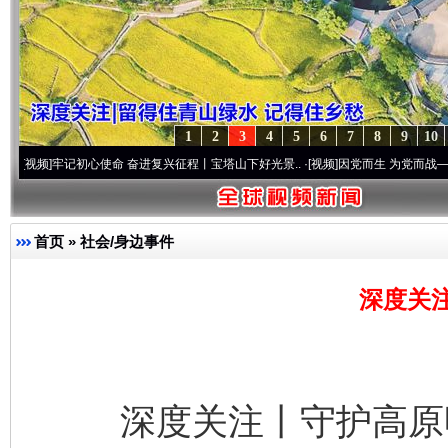
1
2
3
4
5
6
7
8
9
10
记初心使命 奋进复兴征程丨宝塔山下好光景..
·[视频]
因党而生 为党而战——百年“纪”事
首页
»
社会/身边事件
深度关
深度关注丨守护高原