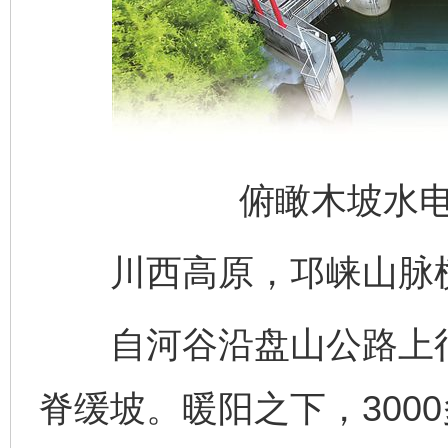
俯瞰木坡水
川西高原，邛崃山脉横
自河谷沿盘山公路上行，
脊缓坡。暖阳之下，300