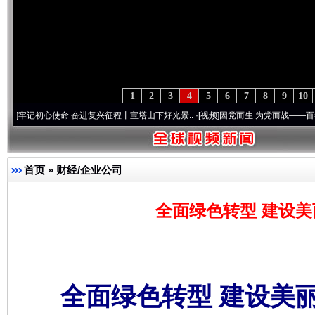
1
2
3
4
5
6
7
8
9
10
使命 奋进复兴征程丨宝塔山下好光景..
·[视频]
因党而生 为党而战——百年“纪”事⑧加强
首页
»
财经/企业公司
全面绿色转型 建设美
全面绿色转型 建设美丽