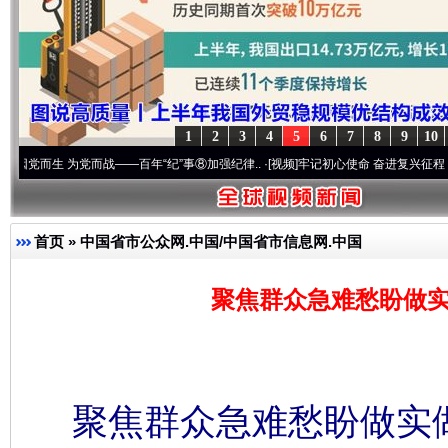
1
2
3
4
5
6
7
8
9
10
 为党而战——百年“纪”事⑧加强纪律..
·[视频]
牢记初心使命 奋进复兴征程丨“转折之城”激
首页
»
中国省市公众网.中国/中国省市信息网.中国
聚焦群众急难愁盼做实
聚焦群众急难愁盼做实