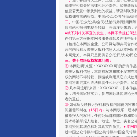
一、
遵守各国有关法律、法规，遵守社会公
阿坝州三大球赛在茂县开幕
成伤害和损失的法律和经济责任。如投递假
信息若无意中涉及到您的权益，请及时联系
版权拥有者的权益。中国/公众/公共/全民/法
二、
中国/公众/公共/全民/法治/法制/
康网站和报刊电视台转载，并请注明来源，
●就下列相关事宜的发生，本网不承担任何法
任何第三方根据本网各服务条款及声明中所
（包括在本网的企业、公司网站和共同合作
言的内容和反映投诉报料信息人承认本网所
本网无关。本网只是提供公众/公民/大众/
三、关于网络版权权属问题：
①
本网注明“来源：XXXXXXX网”的所有
映投诉报料信息，本网有权发布或不发布在
权的网站不得转载、摘编或利用其它方式使用
本网将追究其相关法律责任和经济责任。如
国家大学科技园优化重塑工作
②
凡本网注明“来源：XXXXXXX”（非
象，增强国家软实力，参与国际新闻舆论竞争
者的重任。
③
如你所反映投诉报料和投稿的部份内容未
问题需即时在
（15日内）
与本网联系，经本
被举报人的权利，任何公民都有陈述权和知
要求将被举报人姓名、地址、单位、实名公布
本网赞同其观点和对其真实性负责。
● 本
过中国公众传媒/中国公共传媒/中国全民传媒