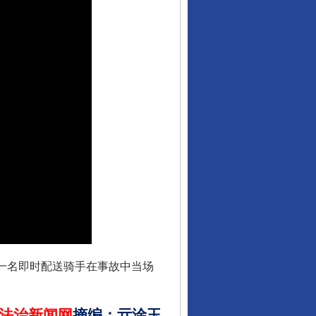
行业协会接连发公告
，一名即时配送骑手在事故中当场
法治新闻网
摘编
：
亓淦玉