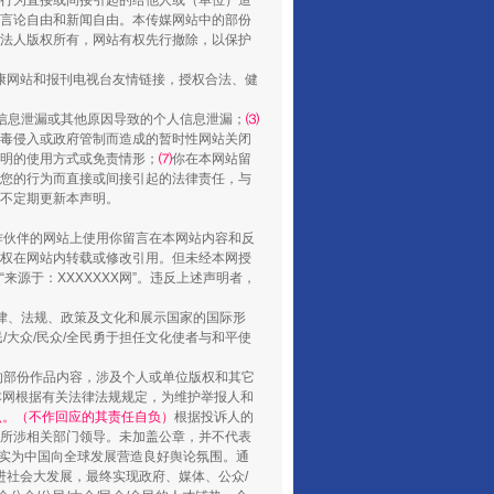
行为直接或间接引起的给他人或（单位）造
走走走！国家喊你健身啦
言论自由和新闻自由。本传媒网站中的部份
法人版权所有，网站有权先行撤除，以保护
健康网站和报刊电视台友情链接，授权合法、健
信息泄漏或其他原因导致的个人信息泄漏；
⑶
毒侵入或政府管制而造成的暂时性网站关闭
明的使用方式或免责情形；
⑺
你在本网站留
您的行为而直接或间接引起的法律责任，与
将不定期更新本声明。
合作伙伴的网站上使用你留言在本网站内容和反
权在网站内转载或修改引用。但未经本网授
源于：XXXXXXX网”。违反上述声明者，
山西：不断增强治理腐败综合效能
法律、法规、政策及文化和展示国家的国际形
大众/民众/全民勇于担任文化使者与和平使
的部份作品内容，涉及个人或单位版权和其它
本网根据有关法律法规规定，为维护举报人和
认。（不作回应的其责任自负）
根据投诉人的
至所涉相关部门领导。未加盖公章，并不代表
督，实为中国向全球发展营造良好舆论氛围。通
促进社会大发展，最终实现政府、媒体、公众/