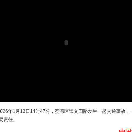
实
一纸欠条伤亲情 巡回调解促和解..
26年1月13日14时47分，荔湾区崇文四路发生一起交通事故
要责任。
中国