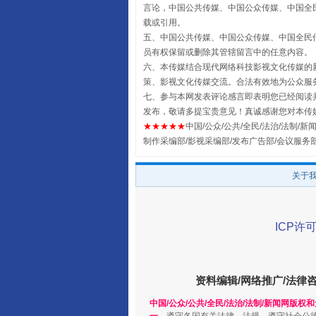
言论，中国公共传媒、中国公众传媒、中国全民传媒China
载或引用。
五、中国公共传媒、中国公众传媒、中国全民传媒China 
员有权保留或删除其管辖留言中的任意内容。
六、本传媒结合现代网络科技影视文化传媒的新
策、影视文化传媒交流。合法有效地为公众服
七、参与本网发表评论感言即表明您已经阅读并
发布，敬请多提宝贵意见！真诚感谢您对本传
★★★★★
中国/公众/公共/全民/法治/法制/新闻
全民健身五年计划来了！等你上
制作采编部/影视采编部/发布广告部/会议服务
关于
ICP许可
资料编辑/网络推广/法律
中国/公众/公共/全民/法治/法制/新闻网版权