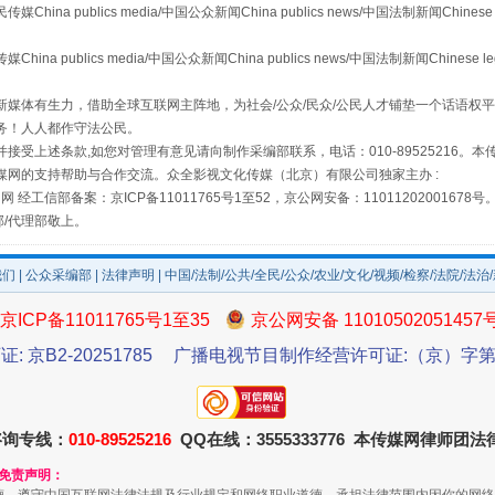
 publics media/中国公众新闻China publics news/中国法制新闻Chinese 
publics media/中国公众新闻China publics news/中国法制新闻Chinese l
媒体有生力，借助全球互联网主阵地，为社会/公众/民众/公民人才铺垫一个话语权平
务！人人都作守法公民。
接受上述条款,如您对管理有意见请向制作采编部联系，电话：010-89525216。
媒网的支持帮助与合作交流。众全影视文化传媒（北京）有限公司独家主办 :
网 经工信部备案：京ICP备11011765号1至52，京公网安备：11011202001678号
场
事关残疾人未来5年
部/代理部敬上。
我们
|
公众采编部
|
法律声明
| 中国/法制/公共/全民/公众/农业/文化/视频/检察/法院/法治
京ICP备11011765号1至35
京公网安备 11010502051457
证: 京B2-20251785
广播电视节目制作经营许可证:（京）字第3
咨询专线：
010-89525216
QQ在线：3555333776 本传媒网律师团
和免责声明：