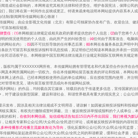
德，遵守中国互联网法律法规及行业规定和网络职业道德，承担法律范围内因你的网络
规模最大的光氢储一体化项目
新闻造成社会影响的，本网将追究其相关法律和经济责任。维护各国宪法，保障公民的
我们，我们将在第一时间作出反映或更正。特请来函来电说明本网站提供内容系本人或
治/法制/新闻网等传媒网站衷心致谢！
新闻网等传媒网站，由众全影视文化传媒（北京）有限公司独家协办发布广告。欢迎合法、
并可添加相应链接。
律责任：⑴
本网根据法律规定或相关政府的要求提供您的个人信息；
⑵
由于您将个人
列明的情况使用您的个人信息，由此所产生的纠纷责任；
⑷
任何由于黑客攻击、电脑病
者的网站在内）；
⑸
因不可抗拒导致的任何事态后果；
⑹
本网在各服务条款及声明中列
有条款方可留言和反映投诉报料等讯息投稿，其证明你已经阅读本网条款并承担一切因
民众/全民话语权平台。本网根据中国互联网法律法规及行业规定和国际互联网有关规定
作品，版权均属于XXXXXXX网所有。本传媒网站拥有管理笔名和代表某些合作伙伴在
本网及本网所属网站的一切权力。你在本传媒网站留言板发表的评论和投稿，本网站有
本网上述作品。已经本网授权使用作品的单位或网站，应在授权范围内使用，并注明“来
您对管理有意见，请向留言板管理员或向本传媒网站反映。
镜头丨大暑三秋近
本传媒系列网站）的作品，均转载自其它媒体，转载目的在于传递更多信息，宣传国家的
，对于建设创新型国家、建设和谐社会、和谐世界都具有重大的现实意义；公众/公民/
显示发布，因涉及相关法律法规或不文明用语，请谅解！如因被反映投诉报料和投稿
网核实属实，有权先行撤除或暂时屏蔽。注：被反映投诉举报或报料的个人或单位，
情权的权利，
在收到本网信函、短信或电话告知后15日内不作出回应，我们将视为默
，让相关专家和公众/公民/大众/民众/全民进行评论，或将被反映投诉举报的内容转
网以多种传播形式传播主流媒体舆论为导向
，强化反腐和公众/公民/大众/民众/全民监
等传媒网站架起政府和公众/公民/大众/民众/全民之间的和谐桥梁，缓和社会矛盾，