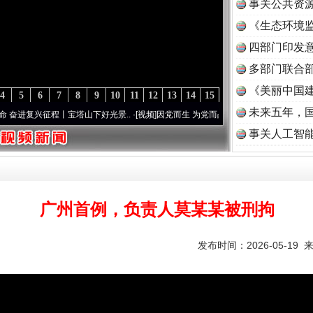
事关公共资
《生态环境监
读
四部门印发
多部门联合部
《美丽中国建
4
5
6
7
8
9
10
11
12
13
14
15
未来五年，
复兴征程丨宝塔山下好光景..
·[视频]
因党而生 为党而战——百年“纪”事⑧加强纪律..
·[视
事关人工智
广州首例，负责人莫某某被刑拘
发布时间：2026-05-19 