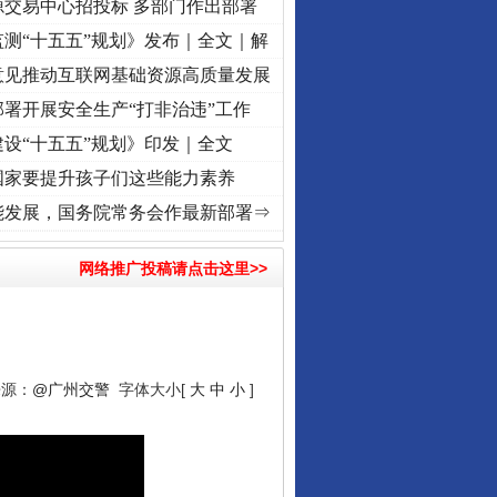
源交易中心招投标 多部门作出部署
测“十五五”规划》发布｜全文｜解
意见推动互联网基础资源高质量发展
署开展安全生产“打非治违”工作
设“十五五”规划》印发｜全文
国家要提升孩子们这些能力素养
频]
牢记初心使命 奋进复兴征程丨“转折之城”激荡..
·[视频]
牢记初心使命 奋进复兴征程丨
能发展，国务院常务会作最新部署⇒
网络推广投稿请点击这里>>
来源：
@广州交警
字体大小[
大
中
小
]