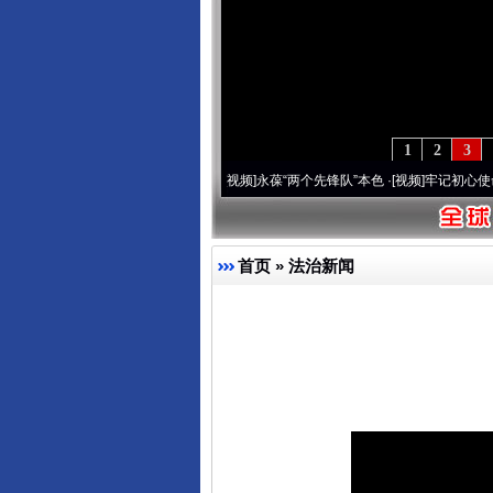
1
2
3
20周年 深刻改变雪域高原..
·[视频]
永葆“两个先锋队”本色
·[视频]
牢记初心使命 奋进
首页
»
法治新闻