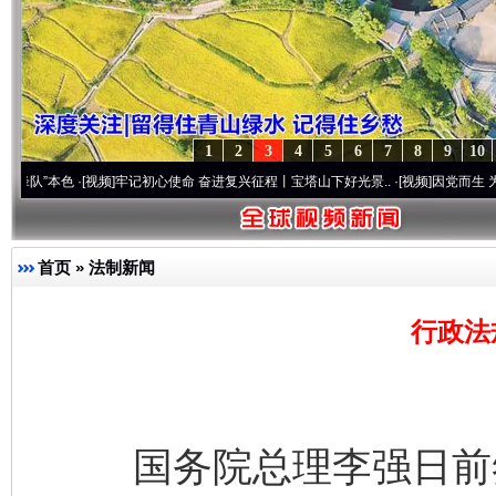
1
2
3
4
5
6
7
8
9
10
色
·[视频]
牢记初心使命 奋进复兴征程丨宝塔山下好光景..
·[视频]
因党而生 为党而战——
首页
»
法制新闻
行政法
国务院总理李强日前签