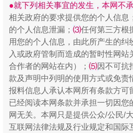
●就下列相关事宜的发生，本网不
相关政府的要求提供您的个人信息
受贿1.44亿！段成刚被判无期
从幼儿
的个人信息泄漏；
⑶
任何第三方根
用您的个人信息，由此所产生的纠
入或政府管制而造成的暂时性网站
合作者的网站在内）；
⑸
因不可抗
款及声明中列明的使用方式或免责
报料信息人承认本网所有条款方可
全民健身五年计划来了！等你上场
已经阅读本网条款并承担一切因您
网无关。本网只是提供公众/公民/
互联网法律法规及行业规定和国际