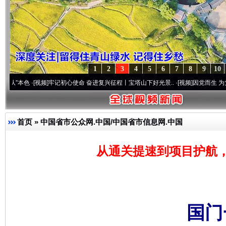
1
2
3
4
5
6
7
8
9
10
[视频]
牢记初心使命 奋进复兴征程丨宝塔山下好光景..
·[视频]
因党而生 为党而战——百年
首页
»
中国省市公众网.中国/中国省市信息网.中国
从通关提速到项目护航
国门