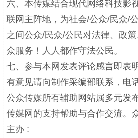
六、本传媒结合现代网络科技影
联网主阵地，为社会/公众/民众
“蜀中异人”王建安的艺术幻境
之间公众/民众/公民对法律、政
众服务！人人都作守法公民。
七、参与本网发表评论感言即表明
有意见请向制作采编部联系，电话：0
公众传媒所有辅助网站属多元发
完善运行机制助力责任有效落实
一纸欠条
传媒网的支持帮助与合作交流。
主办 :