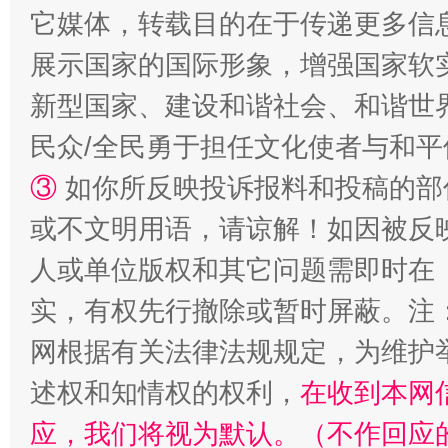
它媒体，转载目的在于传递更多信
展示国家的国际形象，增强国家软
新型国家、建设和谐社会、和谐世界
民众/全民勇于担任文化使者与和
③
如你所反映投诉报料和投稿的部
扯下公款旅游的“隐身衣”
如何以同
或不文明用语，请谅解！如因被反
人或单位版权和其它问题需即时在
实，有权先行撤除或暂时屏蔽。注
网根据有关法律法规规定，为维护
述权和知情权的权利，
在收到本网
应，我们将视为默认。（不作回应