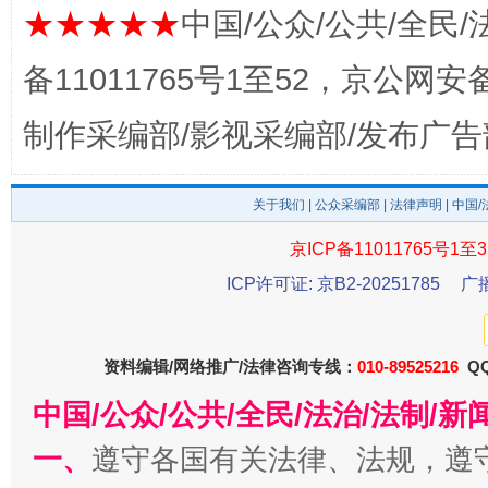
★★★★★
中国/公众/公共/全民/
备11011765号1至52，京公网安备：
制作采编部/影视采编部/发布广告
东山县通报“牛蛙产品抗生素超标问题”
法
关于我们
|
公众采编部
|
法律声明
| 中国
京ICP备11011765号1至3
ICP许可证: 京B2-20251785
广
资料编辑/网络推广/法律咨询专线：
010-89525216
QQ
中国/公众/公共/全民/法治/法制/
一、
遵守各国有关法律、法规，遵
千年窑火 生生不息
一