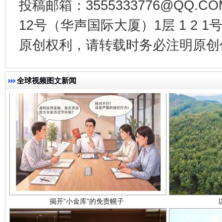
投稿邮箱：3555333776@QQ
千年窑火 生生不息
一
12号（华声国际大厦）1层 1 2
原创权利，请转载时务必注明原创作
全球视频图文新闻
揭开“小金库”的免责幌子