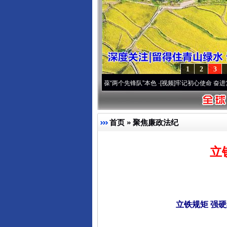
1
2
3
刻改变雪域高原..
·[视频]
永葆“两个先锋队”本色
·[视频]
牢记初心使命 奋进复兴征程丨宝
首页
»
聚焦廉政法纪
立
立铁规矩 强