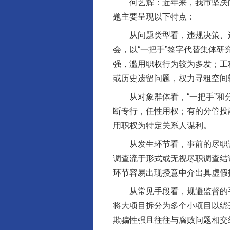
何艺辉：近年来，我市坚决向国
题主要呈现以下特点：
从问题类型看，违规决策、违
会，以“一把手”签字代替集体
强，滥用职权行为较为多发；工
或历史遗留问题，权力寻租空间
从对象群体看，“一把手”和分
断专行，任性用权；有的分管投
用职权为特定关系人谋利。
从发生环节看，事前的尽职调
调查流于形式或无视尽职调查结
环节容易出现授意中介出具虚假
从常见手段看，规避监督的手法
将大项目拆分为多个小项目以绕
欺骗性强且往往与腐败问题相交