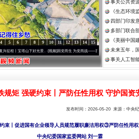
事关公共资
《生态环境监
读
四部门印发
多部门联合部
《美丽中国建
4
5
6
7
8
9
10
11
12
13
14
15
未来五年，
塔山下好光景..
·[视频]
因党而生 为党而战——百年“纪”事⑧加强纪律..
·[视频]
牢记初心
事关人工智
铁规矩 强硬约束丨严防任性用权 守护国资
发布时间：2026-05-20 来源：
中央
硬约束丨促进国有企业领导人员规范履职廉洁用权③严防任性用权
中央纪委国家监委网站 刘一霖