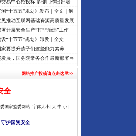
源交易中心招投标 多部门作出部署
测“十五五”规划》发布｜全文｜解
意见推动互联网基础资源高质量发展
署开展安全生产“打非治违”工作
设“十五五”规划》印发｜全文
国家要提升孩子们这些能力素养
使命 奋进复兴征程丨“转折之城”激荡..
·[视频]
牢记初心使命 奋进复兴征程丨红船起航处 
能发展，国务院常务会作最新部署⇒
网络推广投稿请点击这里>>
安全
纪委国家监委网站
字体大小[
大
中
小
]
 守护国资安全