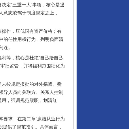
决定“三重一大”事项，核心是遏
人意志凌驾于制度规定之上，
箱操作，压低国有资产价格；有
中的任性用权行为，列明负面清
勾连。
利等，核心是杜绝“自己给自己
化审批监管，并将福利范围细化为
但未按规定报批的对外捐赠、赞
领导人员向关联方、关系人控制
滥用，强调规范履职，划清红
要求，在第二章“廉洁从业行为
职提供了规范指引。具体而言，