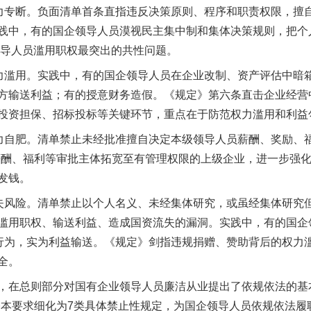
专断。负面清单首条直指违反决策原则、程序和职责权限，擅自
践中，有的国企领导人员漠视民主集中制和集体决策规则，把个
企领导人员滥用职权最突出的共性问题。
滥用。实践中，有的国企领导人员在企业改制、资产评估中暗
方输送利益；有的授意财务造假。《规定》第六条直击企业经营
投资担保、招标投标等关键环节，重点在于防范权力滥用和利益
自肥。清单禁止未经批准擅自决定本级领导人员薪酬、奖励、福
薪酬、福利等审批主体拓宽至有管理权限的上级企业，进一步强
发钱。
风险。清单禁止以个人名义、未经集体研究，或虽经集体研究
滥用职权、输送利益、造成国资流失的漏洞。实践中，有的国企
益行为，实为利益输送。《规定》剑指违规捐赠、赞助背后的权力
全。
在总则部分对国有企业领导人员廉洁从业提出了依规依法的基本
基本要求细化为7类具体禁止性规定，为国企领导人员依规依法履