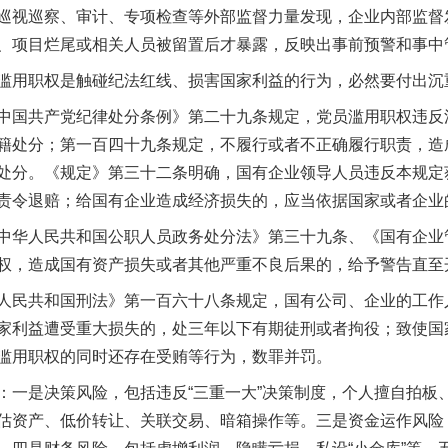
视巡察、审计、专项检查等外部监督力量发现，企业内部监督
、项目烂尾或相关人员被留置后才暴露，反映出事前预警和事中
用职权是触碰纪法红线、损害国家利益的行为，必然要付出沉
国共产党纪律处分条例》第二十九条规定，党员滥用职权违反
籍处分；第一百四十九条规定，不履行或者不正确履行职责，造
处分。《规定》第三十二条明确，国有企业领导人员违反本规定
责令退赔；给国有企业造成经济损失的，应当依据国家或者企业
华人民共和国公职人员政务处分法》第三十九条、《国有企业
权，造成国有资产损失或者其他严重不良后果的，给予警告直至
民共和国刑法》第一百六十八条规定，国有公司、企业的工作
家利益遭受重大损失的，处三年以下有期徒刑或者拘役；致使国
滥用职权的同时还存在受贿等行为，数罪并罚。
是决策风险，包括违反“三重一大”决策制度，个人擅自拍板
估资产、低价转让、关联交易、暗箱操作等。三是资金运作风险