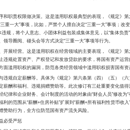
和职责权限做决策。这是滥用职权最典型的表现，《规定》第
“三重一大”事项，比如，严禁个人擅自决定“三重一大”事项；改
集体违规，将个人意志、小团体利益包装成集体意见，以“集体负责
、领导圈阅、碰头会等方式决定“三重一大”事项等行为。
开展经营。这是滥用职权在经营领域的主要表现，《规定》第
止违规处置资产、产权登记和发放贷款的要求，将国有资产运营
方面滥用职权的漏洞，防范各类经营领域中滥用职权损害国有资
违规自定薪酬等。具体为《规定》第六条第（四）（五）（六
定薪酬和福利、违规捐赠赞助等。此次修订有三处重要变化值得
经纪律和企业财务、会计制度的活动的对象由“财会人员”修改为“
利的范围从“薪酬+住房补贴”扩展到“薪酬+所有福利性货币收
赠赞助行为，全方位防范国有资产流失风险。
益必受严惩