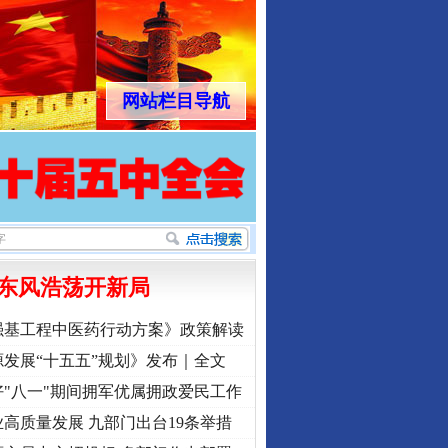
网站栏目导航
东风浩荡开新局
强基工程中医药行动方案》政策解读
发展“十五五”规划》发布｜全文
"八一"期间拥军优属拥政爱民工作
高质量发展 九部门出台19条举措