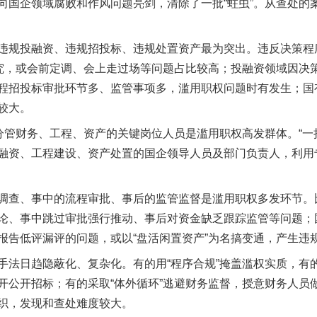
企领域腐败和作风问题亮剑，清除了一批“蛀虫”。从查处的
规投融资、违规招投标、违规处置资产最为突出。违反决策程
研究，或会前定调、会上走过场等问题占比较高；投融资领域因决
程招投标审批环节多、监管事项多，滥用职权问题时有发生；国
较大。
管财务、工程、资产的关键岗位人员是滥用职权高发群体。“一把
融资、工程建设、资产处置的国企领导人员及部门负责人，利用
查、事中的流程审批、事后的监管监督是滥用职权多发环节。
论、事中跳过审批强行推动、事后对资金缺乏跟踪监管等问题；
报告低评漏评的问题，或以“盘活闲置资产”为名搞变通，产生违
日趋隐蔽化、复杂化。有的用“程序合规”掩盖滥权实质，有的
开公开招标；有的采取“体外循环”逃避财务监督，授意财务人员做
织，发现和查处难度较大。