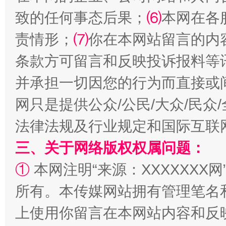
致的任何事态后果；
⑹
本网在各
责情形；
⑺
你在本网站留言的内
条款方可留言和反映投诉报料等
并承担一切因您的行为而直接或
网只是提供公众/公民/大众/民
全民健身五年计划来了！等你上场
法律法规及行业规定和国际互联
三、关于网络版权权属问题：
①
本网注明“来源：XXXXXXX网
所有。本传媒网站拥有管理笔名
上使用你留言在本网站内容和反