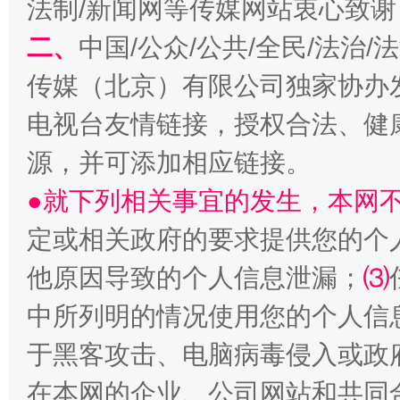
法制/新闻网等传媒网站衷心致谢
二、
中国/公众/公共/全民/法治
传媒（北京）有限公司独家协办
电视台友情链接，授权合法、健
揭开“小金库”的免责幌子
源，并可添加相应链接。
●就下列相关事宜的发生，本网
定或相关政府的要求提供您的个
他原因导致的个人信息泄漏；
⑶
中所列明的情况使用您的个人信
于黑客攻击、电脑病毒侵入或政
受贿1.44亿！段成刚被判无期
从幼儿
在本网的企业、公司网站和共同