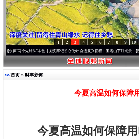
1
2
3
4
5
6
7
8
9
10
葆“两个先锋队”本色
·[视频]
牢记初心使命 奋进复兴征程丨宝塔山下好光景..
·[视频]
因党
首页
»
时事新闻
今夏高温如何保障
今夏高温如何保障用电