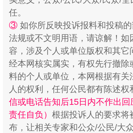
任。
③
如你所反映投诉报料和投稿的
扯下公款旅游的“隐身衣”
如何以同
法规或不文明用语，请谅解！如
容，涉及个人或单位版权和其它
经本网核实属实，有权先行撤除
料的个人或单位，本网根据有关
人的权利，任何公民都有陈述权
信或电话告知后15日内不作出
责任自负）
根据投诉人的要求将
“蜀中异人”王建安的艺术幻境
布，让相关专家和公众/公民/大