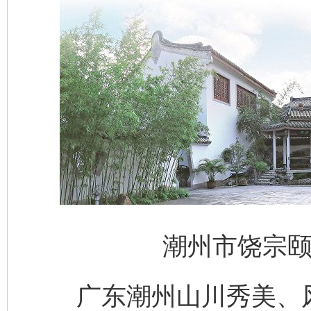
潮州市饶宗颐
广东潮州山川秀美、风