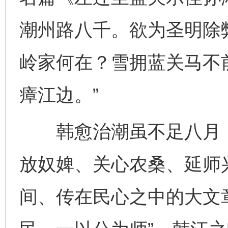
潮州路八千。欲为圣明除
岭家何在？雪拥蓝关马不
瘴江边。”
韩愈治潮虽不足八月，
放奴婢、关心农桑、延师
间、传在民心之中的大文