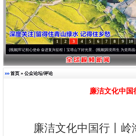
1
2
3
4
5
6
7
8
9
10
牢记初心使命 奋进复兴征程丨宝塔山下好光景..
·[视频]
因党而生 为党而战——百年“纪”
首页
»
公众论坛/评论
廉洁文化中国
廉洁文化中国行丨岭海