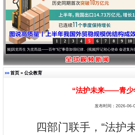
1
2
3
4
5
6
7
8
9
10
生 为党而战——百年“纪”事⑧加强纪律..
·[视频]
牢记初心使命 奋进复兴征程丨“转折之城
首页
»
公众教育
“法护未来——青少
发布时间：2026-06-
四部门联手，“法护未