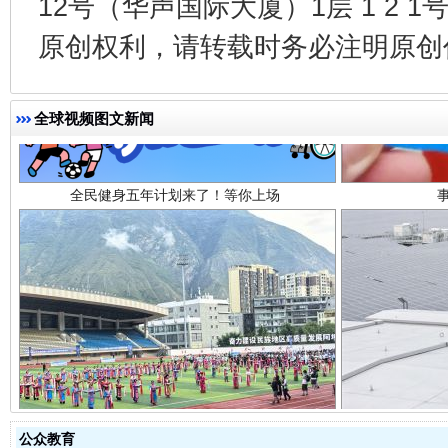
12号（华声国际大厦）1层 1 2
原创权利，请转载时务必注明原创作
全民健身五年计划来了！等你上场
全球视频图文新闻
阿坝州三大球赛在茂县开幕
规模最
公众教育